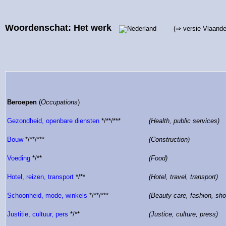
Woordenschat: Het werk
(⇒ versie Vlaand
Beroepen
(
Occupations
)
Gezondheid, openbare diensten
*/**/***
(Health, public services)
Bouw
*/**/***
(Construction)
Voeding
*/**
(Food)
Hotel, reizen, transport
*/**
(Hotel, travel, transport)
Schoonheid, mode, winkels
*/**/***
(Beauty care, fashion, sh
Justitie, cultuur, pers
*/**
(Justice, culture, press)